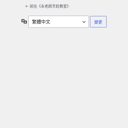
← 前往《永老師烹飪教室》
語
言