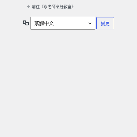
← 前往《永老師烹飪教室》
語
言