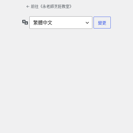
← 前往《永老師烹飪教室》
語
言