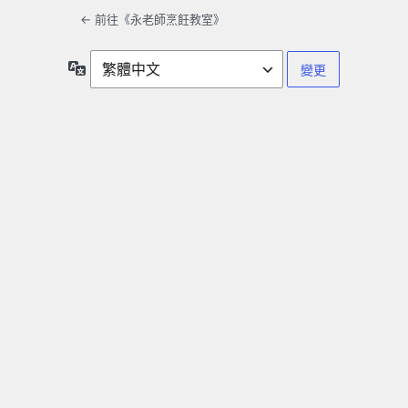
← 前往《永老師烹飪教室》
語
言