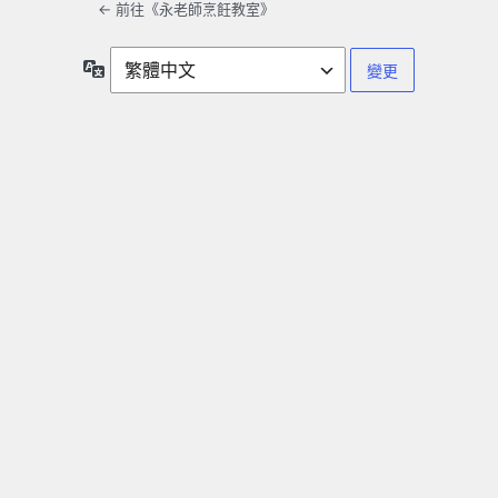
← 前往《永老師烹飪教室》
語
言