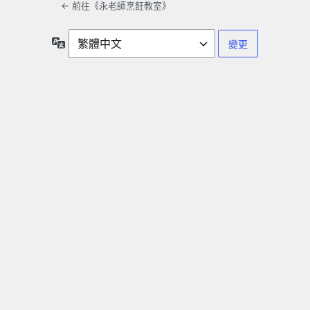
← 前往《永老師烹飪教室》
語
言