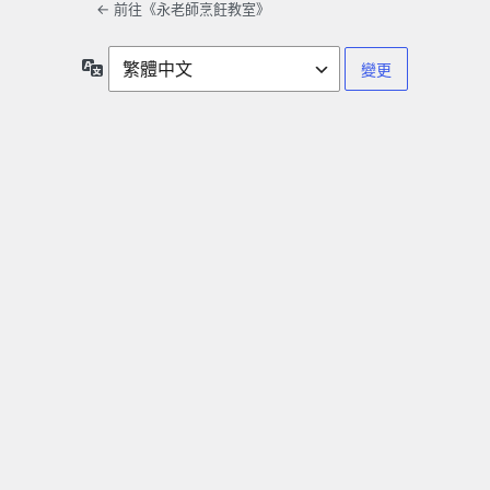
← 前往《永老師烹飪教室》
語
言