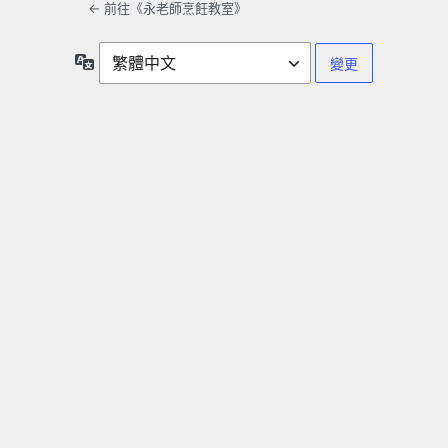
← 前往《永老師烹飪教室》
語
言