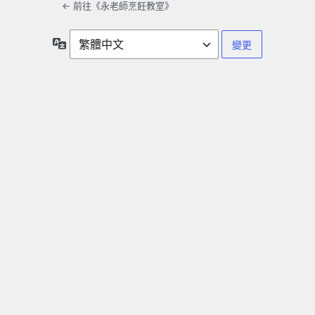
← 前往《永老師烹飪教室》
語
言