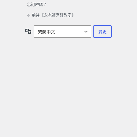
忘記密碼？
← 前往《永老師烹飪教室》
語
言