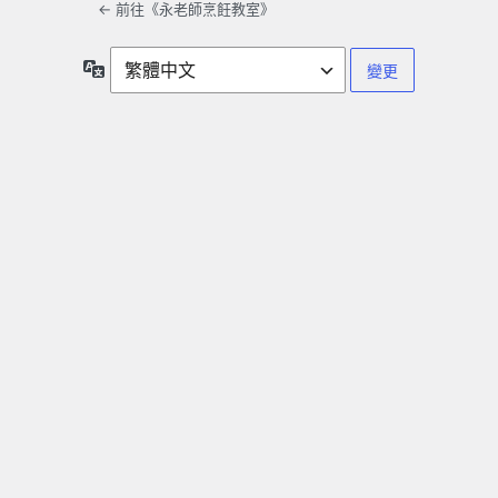
← 前往《永老師烹飪教室》
語
言