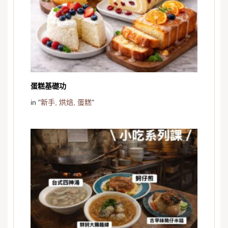
蛋糕基礎功
in "
新手,
烘焙,
蛋糕
"