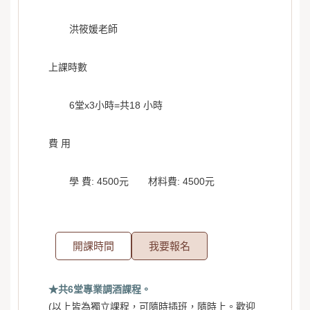
洪筱媛老師
上課時數
6堂x3小時=共18 小時
費 用
學 費: 4500元 材料費: 4500元
開課時間
我要報名
★共6堂專業調酒課程。
(以上皆為獨立課程，可隨時插班，隨時上。歡迎