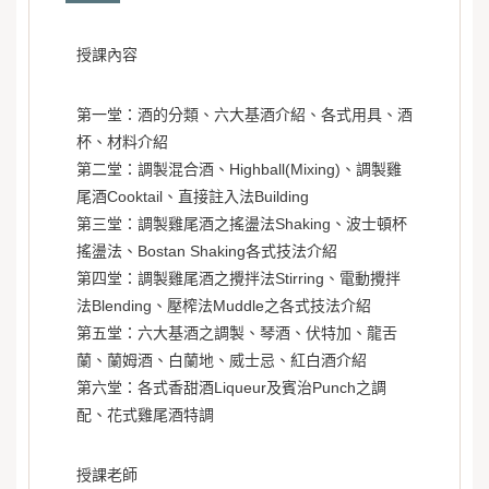
授課內容
第一堂：酒的分類、六大基酒介紹、各式用具、酒
杯、材料介紹
第二堂：調製混合酒、Highball(Mixing)、調製雞
尾酒Cooktail、直接註入法Building
第三堂：調製雞尾酒之搖盪法Shaking、波士頓杯
搖盪法
、
Bostan Shaking各式技法介紹
第四堂：調製雞尾酒之攪拌法Stirring、電動攪拌
法Blending、
壓榨法Muddle之各式技法介紹
第五堂：六大基酒之調製、琴酒、伏特加、龍舌
蘭、蘭姆酒、
白蘭地、威士忌、紅白酒介紹
第六堂：各式香甜酒Liqueur及賓治Punch之調
配、花式雞尾酒特調
授課老師