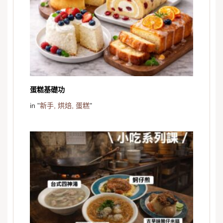
蛋糕基礎功
in "
新手,
烘焙,
蛋糕
"