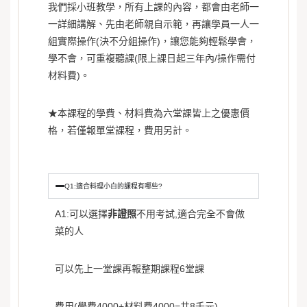
我們採小班教學，所有上課的內容，都會由老師一
一詳細講解、先由老師親自示範，再讓學員一人一
組實際操作(決不分組操作)，讓您能夠輕鬆學會，
學不會，可重複聽課(限上課日起三年內/操作需付
材料費)。
★本課程的學費、材料費為六
堂課皆上之優惠價
格，若僅報單堂課程，費用另計。
Q1:適合料理小白的課程有哪些?
A1:可以選擇
非證照
不用考試,適合完全不會做
菜的人
可以先上一堂課再報整期課程6堂課
費用(學費4000+材料費4000=共8千元)