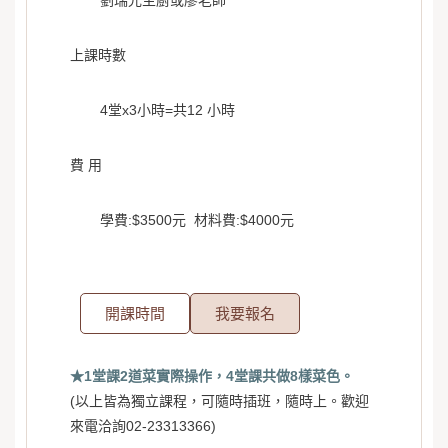
劉瑞光主廚或廖老師
上課時數
4堂x3小時=共12 小時
費 用
學費:$3500元 材料費:$4000元
開課時間
我要報名
★1堂課2道菜實際操作
，4堂課共做8樣菜色。
(以上皆為獨立課程，可隨時插班，隨時上。歡迎
來電洽詢02-23313366)