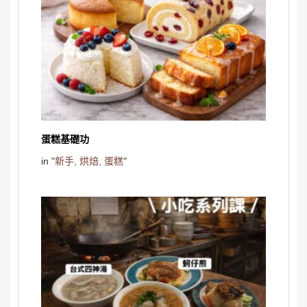
蛋糕基礎功
in "
新手,
烘焙,
蛋糕
"