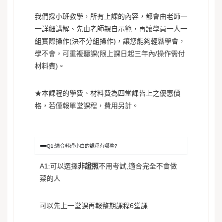
我們採小班教學，所有上課的內容，都會由老師一
一詳細講解、先由老師親自示範，再讓學員一人一
組實際操作(決不分組操作)，讓您能夠輕鬆學會，
學不會，可重複聽課(限上課日起三年內/操作需付
材料費)。
★本課程的學費、材料費為四堂課皆上之優惠價
格，若僅報單堂課程，費用另計。
Q1:適合料理小白的課程有哪些?
A1:可以選擇
非證照
不用考試,適合完全不會做
菜的人
可以先上一堂課再報整期課程6堂課