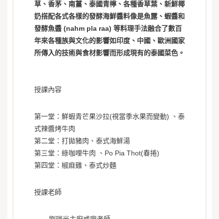
草、香茅、南薑、泰國青檸、各種香草葉、新鮮椰
奶搭配各式各樣的發酵海鮮醬料像是魚露、蝦醬和
發酵魚醬 (nahm pla raa) 等料理手法融合了數百
年來各種族與文化的影響如印度、中國、歐洲國家
所傳入的技術與食材影響而形成現有的泰國菜色。
授課內容
第一堂：鮮蝦青芒果沙拉(視當季水果而變動) 、泰
式辣醬烤牛肉
第二堂：打拋豬肉、泰式海鮮湯
第三堂：綠咖哩牛肉 、Po Pia Thot(春捲)
第四堂：椒麻雞、泰式炒麵
授課老師