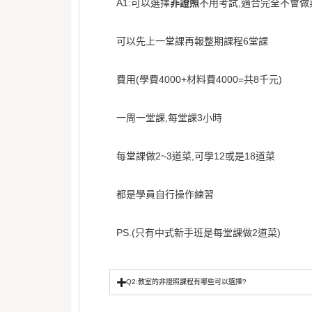
A1:可以選擇
非證照
不用考試,適合完全不會做
可以先上一堂課再報整期課程6堂課
費用(學費4000+材料費4000=共8千元)
一周一堂課,每堂課3小時
每堂課做2~3道菜,可學12或是18道菜
都是學員自行操作練習
PS.(只有中式新手班是每堂課做2道菜)
Q2:教室的非證照課程有哪些可以選擇?