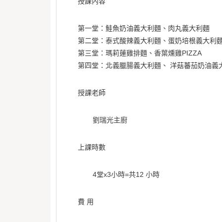
授課內容
第一堂：鮭魚奶油義大利麵、肉丸義大利麵
第二堂：泰式酸辣義大利麵、蛋奶培根義大利
第三堂：瑪莉蓮雞排麵、香葉燻雞PIZZA
第四堂：北義臘腸義大利麵、 洋菇蕃茄奶油義
授課老師
劉瑞光主廚
上課時數
4堂x3小時=共12 小時
費 用