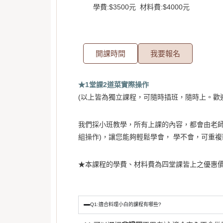
學費:$3500元 材料費:$4000元
開課時間
我要報名
★1堂課2道菜實際操作
(以上皆為獨立課程，可隨時插班，隨時上。歡迎來電
我們採小班教學，所有上課的內容，都會由老師
組操作)，讓您能夠輕鬆學會， 學不會，可重複
★本課程的學費、材料費為四堂課皆上之優惠
Q1:適合料理小白的課程有哪些?