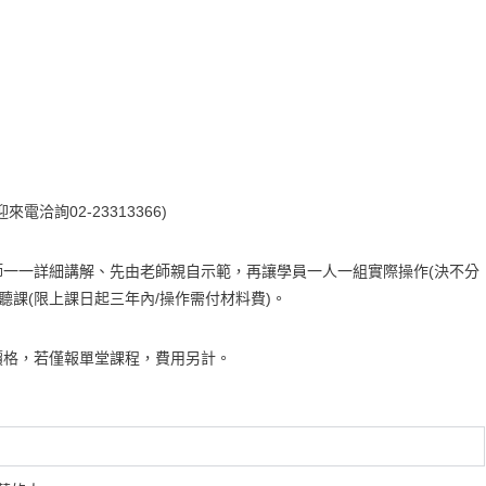
洽詢02-23313366)
一一詳細講解、先由老師親自示範，再讓學員一人一組實際操作(決不分
聽課(限上課日起三年內/操作需付材料費)。
價格，若僅報單堂課程，費用另計。