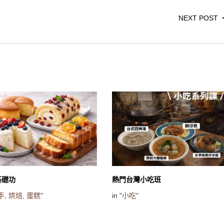
NEXT POST
基礎功
熱門台灣小吃班
手,
烘焙,
蛋糕
"
in "
小吃
"