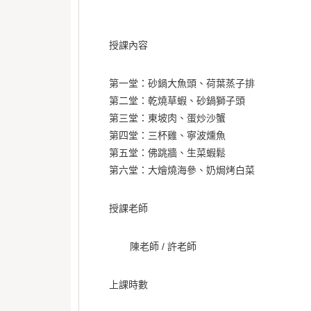
授課內容
第一堂：砂鍋大魚頭、荷葉蒸子排
第二堂：乾燒草蝦、砂鍋獅子頭
第三堂：東坡肉、蛋炒沙蟹
第四堂：三杯雞、寧波燻魚
第五堂：佛跳牆、生菜蝦鬆
第六堂：大燴燒海參、奶焗烤白菜
授課老師
陳老師 / 許老師
上課時數