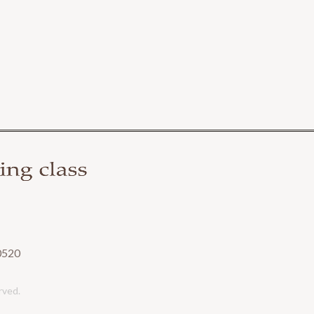
0520
erved.