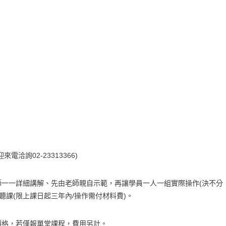
洽詢02-23313366)
一一詳細講解、先由老師親自示範，再讓學員一人一組實際操作(決不分
聽課(限上課日起三年內/操作需付材料費)。
價格，若僅報單堂課程，費用另計。