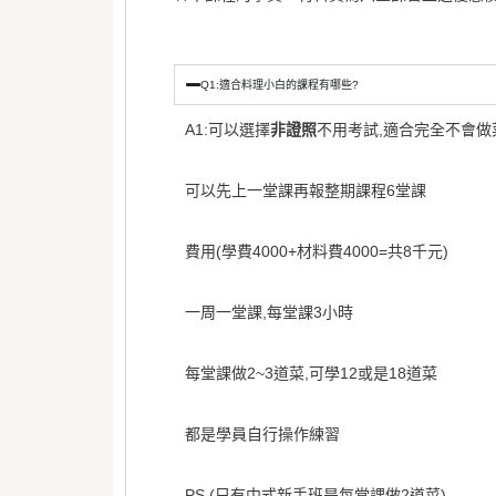
Q1:適合料理小白的課程有哪些?
A1:可以選擇
非證照
不用考試,適合完全不會做
可以先上一堂課再報整期課程6堂課
費用(學費4000+材料費4000=共8千元)
一周一堂課,每堂課3小時
每堂課做2~3道菜,可學12或是18道菜
都是學員自行操作練習
PS.(只有中式新手班是每堂課做2道菜)