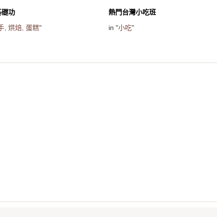
基礎功
熱門台灣小吃班
手,
烘焙,
蛋糕
"
in "
小吃
"