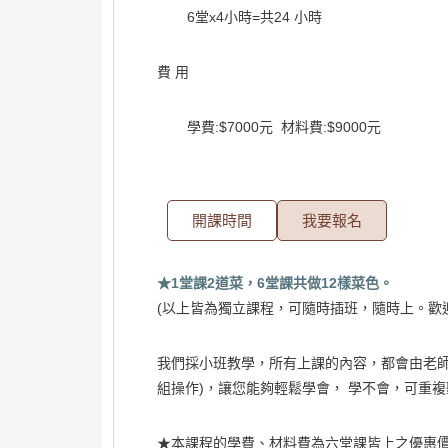
6堂x4小時=共24 小時
費 用
學費:$7000元 材料費:$9000元
開課時間
我要報名
★1堂課2道菜，6堂課共做12樣菜色。
(以上皆為獨立課程，可隨時插班，隨時上。歡迎來電
我們採小班教學，所有上課的內容，都會由老師
組操作)，讓您能夠輕鬆學會， 學不會，可重複
★本課程的學費、材料費為六
堂課皆上之優惠