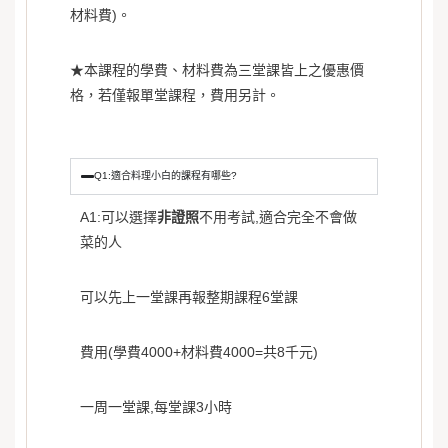
材料費)。
★本課程的學費、材料費為三堂課皆上之優惠價
格，若僅報單堂課程，費用另計。
Q1:適合料理小白的課程有哪些?
A1:可以選擇
非證照
不用考試,適合完全不會做
菜的人
可以先上一堂課再報整期課程6堂課
費用(學費4000+材料費4000=共8千元)
一周一堂課,每堂課3小時