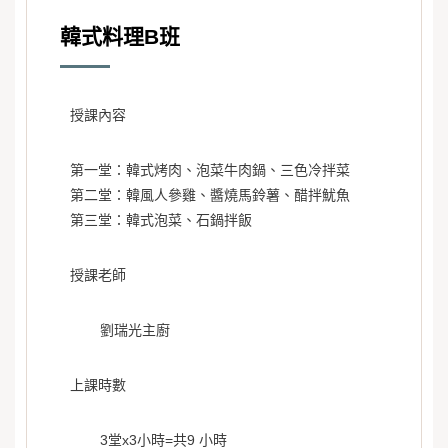
韓式料理B班
授課內容
第一堂：韓式烤肉、泡菜牛肉鍋、三色冷拌菜
第二堂：韓風人參雞、醬燒馬鈴薯、醋拌魷魚
第三堂：韓式泡菜、石鍋拌飯
授課老師
劉瑞光主廚
上課時數
3堂x3小時=共9 小時