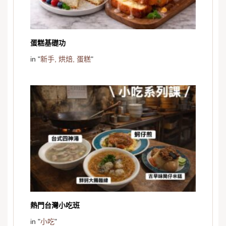
蛋糕基礎功
in "
新手,
烘焙,
蛋糕
"
熱門台灣小吃班
in "
小吃
"