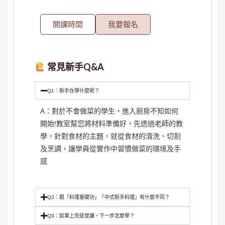
開課時間
我要報名
常見新手Q&A
Q1：新手在學什麼呢？
A：對於不會做菜的學生，進入廚房不知如何
開始!教室幫您將材料準備好，先透過老師的教
學，針對食材的主題，就從食材的清洗、切割
及烹調，讓學員從實作中習慣做菜的環境及手
感
Q2：跟「料理基礎功」「中式新手料理」有什麼不同？
Q3：如果上完這堂課，下一步怎麼學？