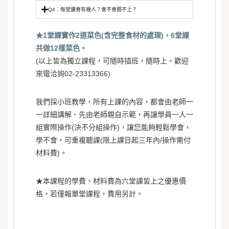
Q4：每堂課會有幾人？會不會跟不上？
★1堂課實作2道菜色(含完整食材的處理)，6堂課
共做12樣菜色。
(以上皆為獨立課程，可隨時插班，隨時上。歡迎
來電洽詢02-23313366)
我們採小班教學，所有上課的內容，都會由老師一
一詳細講解、先由老師親自示範，再讓學員一人一
組實際操作(決不分組操作)，讓您能夠輕鬆學會，
學不會，可重複聽課(限上課日起三年內/操作需付
材料費)。
★本課程的學費、材料費為六
堂課皆上之優惠價
格，若僅報單堂課程，費用另計。