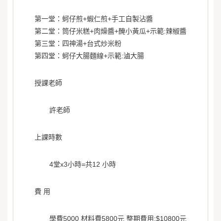
第一堂：蚵仔煎+蝦仁煎+手工自製沾醬
第二堂：筒仔米糕+肉燥醬+醃小黃瓜+示範:辣椒醬
第三堂：四神湯+台式炒米粉
第四堂：蚵仔大腸麵線+示範:滷大腸
授課老師
許老師
上課時數
4堂x3小時=共12 小時
費 用
學費5000 材料費5800元 整期費用:$10800元