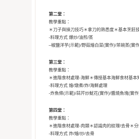
第二堂：
教學重點：
＊刀子與操刀技巧＊拿刀的熟悉度＊基本烹飪
-料理方式 爆炒/油煎/蒸
–椒鹽洋芋(示範)/野菇燴白菜(實作)/茶碗蒸(實作
第三堂：
教學重點：
＊進階食材處理-海鮮＊傳授基本海鮮食材基本知
-料理方式 燴/燉煮/炸/海鮮處理
-炸魚條(示範)/蒜芹炒魷花(實作)/醬燒魚塊(實作
第四堂：
教學重點：
＊進階食材處理-肉類＊認識肉的紋理/去骨＊
-料理方式 炸/燴/炒/去骨