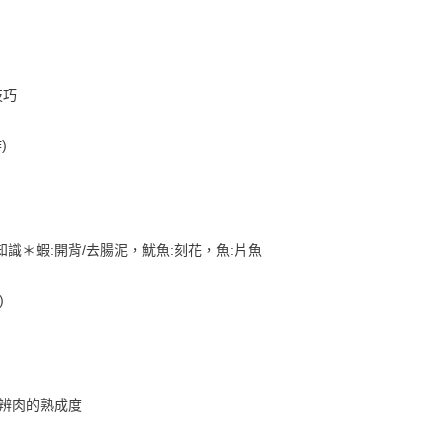
技巧
)
識＊蝦:開背/去腸泥，魷魚:刻花，魚:片魚
)
分辨肉的熟成度