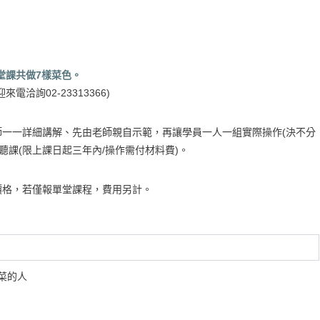
4堂課共做7樣菜色。
洽詢02-23313366)
一一詳細講解、先由老師親自示範，再讓學員一人一組實際操作(決不分
聽課(限上課日起三年內/操作需付材料費)。
價格，若僅報單堂課程，費用另計。
菜的人