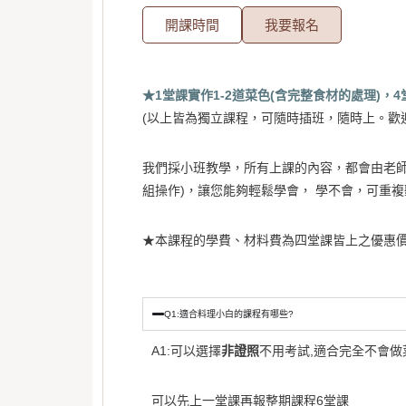
開課時間
我要報名
★1堂課實作1-2道菜色(含完整食材的處理)，
(以上皆為獨立課程，可隨時插班，隨時上。歡迎來電
我們採小班教學，所有上課的內容，都會由老師
組操作)，讓您能夠輕鬆學會， 學不會，可重複
★本課程的學費、材料費為四
堂課皆上之優惠
Q1:適合料理小白的課程有哪些?
A1:可以選擇
非證照
不用考試,適合完全不會做
可以先上一堂課再報整期課程6堂課