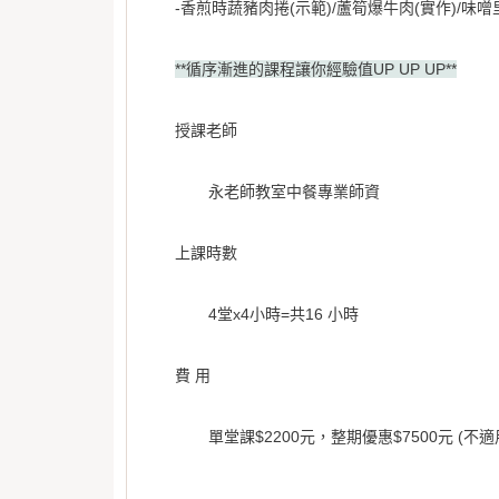
-香煎時蔬豬肉捲(示範)/蘆筍爆牛肉(實作)/味噌
**循序漸進的課程讓你經驗值UP UP UP**
授課老師
永老師教室中餐專業師資
上課時數
4堂x4小時=共16 小時
費 用
單堂課$2200元，整期優惠$7500元 (不適