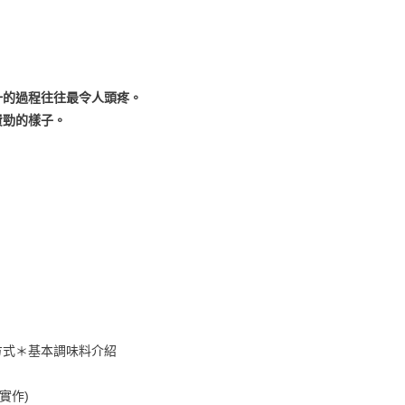
一的過程往往最令人頭疼。
費勁的樣子。
方式＊基本調味料介紹
實作)