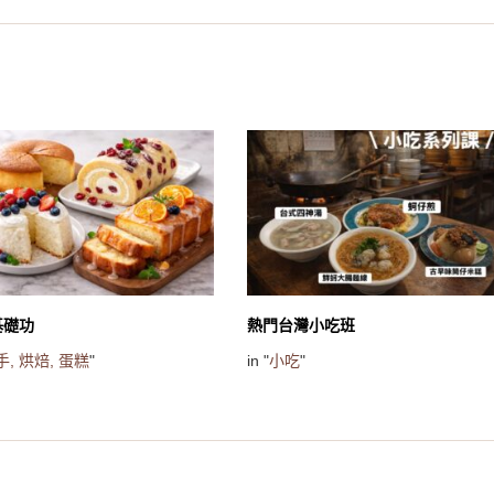
基礎功
熱門台灣小吃班
手,
烘焙,
蛋糕
"
in "
小吃
"