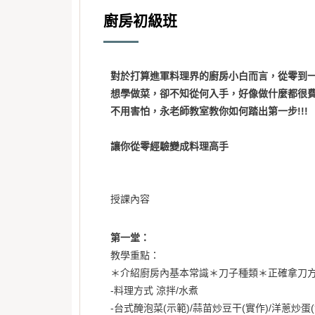
廚房初級班
對於打算進軍料理界的廚房小白而言，從零到
想學做菜，卻不知從何入手，好像做什麼都很
不用害怕，永老師教室教你如何踏出第一步!!!
讓你從零經驗變成料理高手
授課內容
第一堂：
教學重點：
＊介紹廚房內基本常識＊刀子種類＊正確拿刀
-料理方式 涼拌/水煮
-台式醃泡菜(示範)/蒜苗炒豆干(實作)/洋蔥炒蛋(